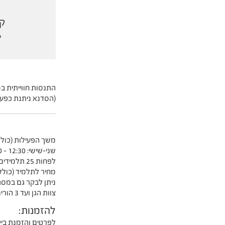
קה
י
התנסות חווייתית ב
(הסדנא ניתנת כפעי
משך הפעילות (כולל
שני-שישי: 12:30 - 09:30
לפחות 25 תלמידים בקבוצה
מחיר לתלמיד (כולל כנ
ניתן לבקר גם במסגר
צוות הגן ועד 3 הורים מלווים יכנסו ללא תשלום
להזמנות:
לפרטים והזמנת ביק