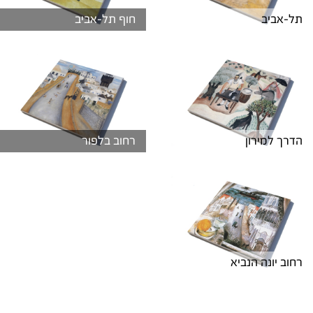
תל-אביב
חוף תל-אביב
הדרך למירון
רחוב בלפור
רחוב יונה הנביא