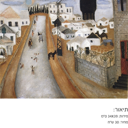
תיאור:
מידות: 34x39 ס"מ
מחיר:
30 ש"ח